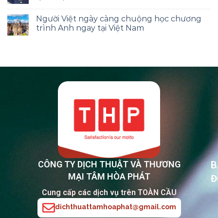
Người Việt ngày càng chuộng học chương
trình Anh ngay tại Việt Nam
CÔNG TY DỊCH THUẬT VÀ THƯƠNG
B
MẠI TÂM HÒA PHÁT
Đ
Cung cấp các dịch vụ trên TOÀN CẦU
dichthuattamhoaphat@gmail.com