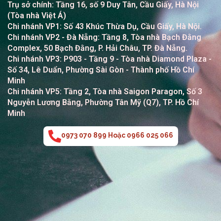
Trụ sở chính: Tầng 16, số 9 Duy Tân, Cầu Giấy, Hà Nội
(Tòa nhà Việt Á)
Chi nhánh VP1: Số 43 Khúc Thừa Dụ, Cầu Giấy, Hà Nội.
Chi nhánh VP2
- Đà Nẵng: Tầng 8, Tòa nhà Bạch Đằng
Complex, 50 Bạch Đằng, P. Hải Châu, TP. Đà Nẵng.
Chi nhánh VP3: P903 - Tầng 9 - Tòa nhà Diamond Plaza -
Số 34, Lê Duẩn, Phường Sài Gòn - Thành phố Hồ Chí
Minh
Chi nhánh VP5: Tầng 2, Tòa nhà Saigon Paragon, Số 3
Nguyễn Lương Bằng, Phường Tân Mỹ (Q7), TP. Hồ Chí
Minh
0973 070 899 Hoặc 0966 025 066