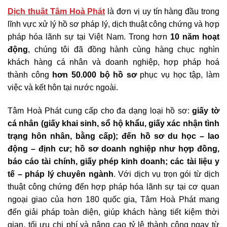
Dịch thuật Tâm Hoà Phát
là đơn vị uy tín hàng đầu trong
lĩnh vực xử lý hồ sơ pháp lý, dịch thuật công chứng và hợp
pháp hóa lãnh sự tại Việt Nam. Trong hơn
10 năm hoạt
động
, chúng tôi đã đồng hành cùng hàng chục nghìn
khách hàng cá nhân và doanh nghiệp, hợp pháp hoá
thành công
hơn 50.000 bộ hồ sơ
phục vụ học tập, làm
việc và kết hôn tại nước ngoài.
Tâm Hoà Phát cung cấp cho đa dạng loại hồ sơ:
giấy tờ
cá nhân (giấy khai sinh, sổ hộ khẩu, giấy xác nhận tình
trạng hôn nhân, bằng cấp); đến hồ sơ du học – lao
động – định cư; hồ sơ doanh nghiệp như hợp đồng,
báo cáo tài chính, giấy phép kinh doanh; các tài liệu y
tế – pháp lý chuyên ngành
. Với dịch vụ trọn gói từ dịch
thuật công chứng đến hợp pháp hóa lãnh sự tại cơ quan
ngoại giao của hơn 180 quốc gia, Tâm Hoà Phát mang
đến giải pháp toàn diện, giúp khách hàng tiết kiệm thời
gian, tối ưu chi phí và nâng cao tỷ lệ thành công ngay từ