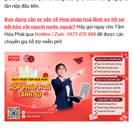
lần nộp đầu tiên.
Bạn đang cần tư vấn về Hợp pháp hoá lãnh sự hồ sơ
kết hôn với người nước ngoài?
Hãy gọi ngay cho Tâm
Hòa Phát qua
Hotline / Zalo: 0973 070 899
để được các
chuyên gia hỗ trợ miễn phí!