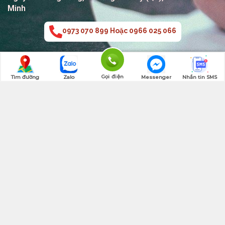
Minh
0973 070 899 Hoặc 0966 025 066
Gọi điện
Tìm đường
Zalo
Messenger
Nhắn tin SMS
Quay lên đầu