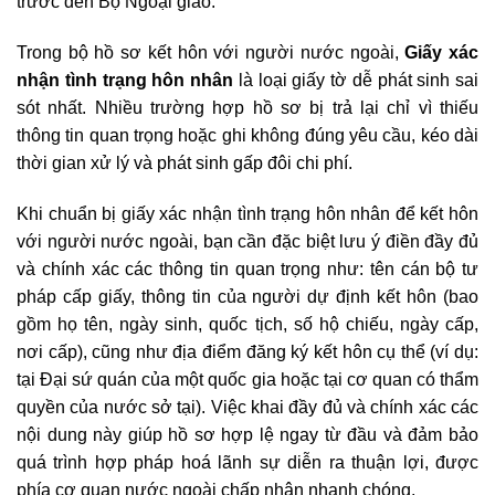
trước đến Bộ Ngoại giao.
Trong bộ hồ sơ kết hôn với người nước ngoài,
Giấy xác
nhận tình trạng hôn nhân
là loại giấy tờ dễ phát sinh sai
sót nhất. Nhiều trường hợp hồ sơ bị trả lại chỉ vì thiếu
thông tin quan trọng hoặc ghi không đúng yêu cầu, kéo dài
thời gian xử lý và phát sinh gấp đôi chi phí.
Khi chuẩn bị giấy xác nhận tình trạng hôn nhân để kết hôn
với người nước ngoài, bạn cần đặc biệt lưu ý điền đầy đủ
và chính xác các thông tin quan trọng như: tên cán bộ tư
pháp cấp giấy, thông tin của người dự định kết hôn (bao
gồm họ tên, ngày sinh, quốc tịch, số hộ chiếu, ngày cấp,
nơi cấp), cũng như địa điểm đăng ký kết hôn cụ thể (ví dụ:
tại Đại sứ quán của một quốc gia hoặc tại cơ quan có thẩm
quyền của nước sở tại). Việc khai đầy đủ và chính xác các
nội dung này giúp hồ sơ hợp lệ ngay từ đầu và đảm bảo
quá trình hợp pháp hoá lãnh sự diễn ra thuận lợi, được
phía cơ quan nước ngoài chấp nhận nhanh chóng.