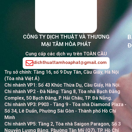
CÔNG TY DỊCH THUẬT VÀ THƯƠNG
B
MẠI TÂM HÒA PHÁT
Đ
Cung cấp các dịch vụ trên TOÀN CẦU
dichthuattamhoaphat@gmail.com
Trụ sở chính: Tầng 16, số 9 Duy Tân, Cầu Giấy, Hà Nội
(Tòa nhà Việt Á)
Chi nhánh VP1: Số 43 Khúc Thừa Dụ, Cầu Giấy, Hà Nội.
Chi nhánh VP2
- Đà Nẵng: Tầng 8, Tòa nhà Bạch Đằng
Complex, 50 Bạch Đằng, P. Hải Châu, TP. Đà Nẵng.
Chi nhánh VP3: P903 - Tầng 9 - Tòa nhà Diamond Plaza -
Số 34, Lê Duẩn, Phường Sài Gòn - Thành phố Hồ Chí
Minh
Chi nhánh VP5: Tầng 2, Tòa nhà Saigon Paragon, Số 3
Nguyễn Lương Bằng, Phường Tân Mỹ (Q7), TP. Hồ Chí