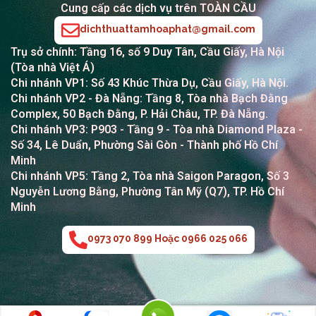
Cung cấp các dịch vụ trên TOÀN CẦU
dichthuattamhoaphat@gmail.com
Trụ sở chính: Tầng 16, số 9 Duy Tân, Cầu Giấy, Hà Nội
(Tòa nhà Việt Á)
Chi nhánh VP1: Số 43 Khúc Thừa Dụ, Cầu Giấy, Hà Nội.
Chi nhánh VP2
- Đà Nẵng: Tầng 8, Tòa nhà Bạch Đằng
Complex, 50 Bạch Đằng, P. Hải Châu, TP. Đà Nẵng.
Chi nhánh VP3: P903 - Tầng 9 - Tòa nhà Diamond Plaza -
Số 34, Lê Duẩn, Phường Sài Gòn - Thành phố Hồ Chí
Minh
Chi nhánh VP5: Tầng 2, Tòa nhà Saigon Paragon, Số 3
Nguyễn Lương Bằng, Phường Tân Mỹ (Q7), TP. Hồ Chí
Minh
0973 070 899 Hoặc 0966 025 066