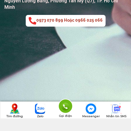
Nguyễn Lương Bằng, Phường Tân Mỹ (Q7), TP. Hồ Chí
Minh
0973 070 899 Hoặc 0966 025 066
Gọi điện
Tìm đường
Zalo
Messenger
Nhắn tin SMS