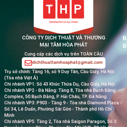
CÔNG TY DỊCH THUẬT VÀ THƯƠNG
B
MẠI TÂM HÒA PHÁT
Đ
Cung cấp các dịch vụ trên TOÀN CẦU
dichthuattamhoaphat@gmail.com
Trụ sở chính: Tầng 16, số 9 Duy Tân, Cầu Giấy, Hà Nội
(Tòa nhà Việt Á)
Chi nhánh VP1: Số 43 Khúc Thừa Dụ, Cầu Giấy, Hà Nội.
Chi nhánh VP2
- Đà Nẵng: Tầng 8, Tòa nhà Bạch Đằng
Complex, 50 Bạch Đằng, P. Hải Châu, TP. Đà Nẵng.
Chi nhánh VP3: P903 - Tầng 9 - Tòa nhà Diamond Plaza -
Số 34, Lê Duẩn, Phường Sài Gòn - Thành phố Hồ Chí
Minh
Chi nhánh VP5: Tầng 2, Tòa nhà Saigon Paragon, Số 3