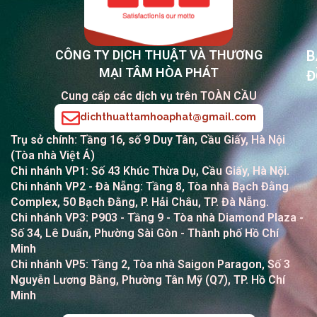
CÔNG TY DỊCH THUẬT VÀ THƯƠNG
B
MẠI TÂM HÒA PHÁT
Đ
Cung cấp các dịch vụ trên TOÀN CẦU
dichthuattamhoaphat@gmail.com
Trụ sở chính: Tầng 16, số 9 Duy Tân, Cầu Giấy, Hà Nội
(Tòa nhà Việt Á)
Chi nhánh VP1: Số 43 Khúc Thừa Dụ, Cầu Giấy, Hà Nội.
Chi nhánh VP2
- Đà Nẵng: Tầng 8, Tòa nhà Bạch Đằng
Complex, 50 Bạch Đằng, P. Hải Châu, TP. Đà Nẵng.
Chi nhánh VP3: P903 - Tầng 9 - Tòa nhà Diamond Plaza -
Số 34, Lê Duẩn, Phường Sài Gòn - Thành phố Hồ Chí
Minh
Chi nhánh VP5: Tầng 2, Tòa nhà Saigon Paragon, Số 3
Nguyễn Lương Bằng, Phường Tân Mỹ (Q7), TP. Hồ Chí
Minh