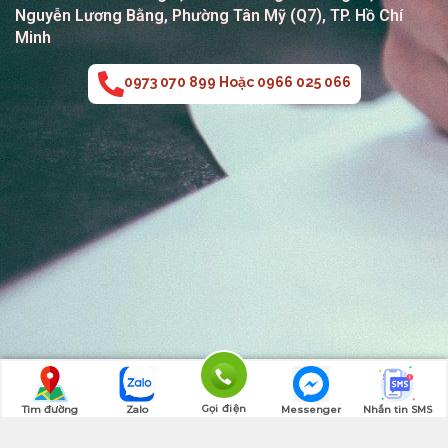
Nguyễn Lương Bằng, Phường Tân Mỹ (Q7), TP. Hồ Chí
Minh
0973 070 899 Hoặc 0966 025 066
Gọi điện
Tìm đường
Zalo
Messenger
Nhắn tin SMS