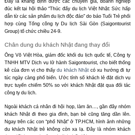
Đây là khẳng định được các chuyên gia, doanh nghiệp
đúc kết tại hội thảo “Thúc đẩy du lịch Việt Nhật: Sức hấp
dẫn từ các sản phẩm du lịch độc đáo” do báo Tuổi Trẻ phối
hợp cùng Tổng công ty Du lịch Sài Gòn (Saigontourist
Group) tổ chức chiều 24-9.
Chân dung du khách Nhật đang thay đổi
Ông Võ Việt Hòa, giám đốc khối du lịch quốc tế, Công ty
TNHH MTV Dịch vụ lữ hành Saigontourist, cho biết thống
kê của đơn vị cho thấy
du khách Nhật
có xu hướng đi tự
túc ngày càng phổ biến. Ước tính số khách lẻ đặt dịch vụ
trực tuyến chiếm 50% so với khách Nhật đặt qua đối tác
công ty du lịch.
Ngoài khách cá nhân đi hội họp, làm ăn…, gần đây nhóm
khách Nhật đi theo gia đình, bạn bè cũng tăng dần lên.
Ngay trên các con “phố Nhật” ở TP.HCM, hình ảnh những
du khách Nhật trẻ không còn xa lạ. Đây là nhóm khách