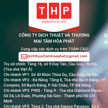
CÔNG TY DỊCH THUẬT VÀ THƯƠNG
B
MẠI TÂM HÒA PHÁT
Đ
Cung cấp các dịch vụ trên TOÀN CẦU
dichthuattamhoaphat@gmail.com
Trụ sở chính: Tầng 16, số 9 Duy Tân, Cầu Giấy, Hà Nội
(Tòa nhà Việt Á)
Chi nhánh VP1: Số 43 Khúc Thừa Dụ, Cầu Giấy, Hà Nội.
Chi nhánh VP2
- Đà Nẵng: Tầng 8, Tòa nhà Bạch Đằng
Complex, 50 Bạch Đằng, P. Hải Châu, TP. Đà Nẵng.
Chi nhánh VP3: P903 - Tầng 9 - Tòa nhà Diamond Plaza -
Số 34, Lê Duẩn, Phường Sài Gòn - Thành phố Hồ Chí
Minh
Chi nhánh VP5: Tầng 2, Tòa nhà Saigon Paragon, Số 3